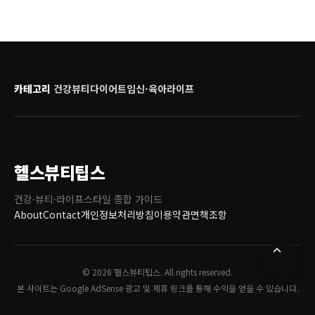
카테고리
건강
뷰티
다이어트
임신·육아
라이프
헬스뷰티팁스
건강·뷰티·라이프스타일 종합 가이드
About
Contact
개인정보처리방침
이용약관
면책조항
© 2026 헬스뷰티팁스. All rights reserved.
본 사이트는 Google AdSense 광고 및 제휴 링크를 통해 수익을 얻을 수 있습니다.