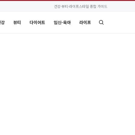
건강·뷰티·라이프스타일 종합 가이드
건강
뷰티
다이어트
임신·육아
라이프