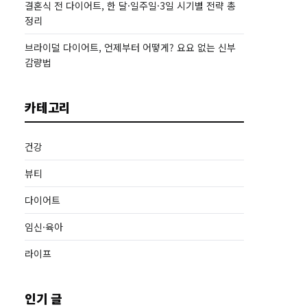
결혼식 전 다이어트, 한 달·일주일·3일 시기별 전략 총
정리
브라이덜 다이어트, 언제부터 어떻게? 요요 없는 신부
감량법
카테고리
건강
뷰티
다이어트
임신·육아
라이프
인기 글