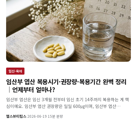
임신·육아
임산부 엽산 복용시기·권장량·복용기간 완벽 정리
｜언제부터 얼마나?
임산부 엽산은 임신 3개월 전부터 임신 초기 14주까지 복용하는 게 핵
심이에요. 임산부 엽산 권장량은 일일 600㎍이며, 임산부 엽산…
헬스뷰티팁스
·
2026-06-19
·
15분 분량