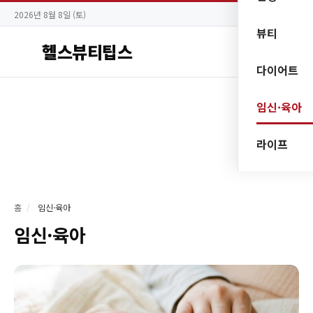
2026년 8월 8일 (토)
뷰티
헬스뷰티팁스
다이어트
임신·육아
라이프
홈
/
임신·육아
임신·육아