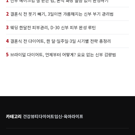
1
신부 메이크업 잘 받는 법, 본식 화장 들뜸 없이 완성하기
2
결혼식 전 붓기 빼기, 3일이면 갸름해지는 신부 부기 관리법
3
웨딩 한달전 피부관리, D-30 신부 피부 완성 루틴
4
결혼식 전 다이어트, 한 달·일주일·3일 시기별 전략 총정리
5
브라이덜 다이어트, 언제부터 어떻게? 요요 없는 신부 감량법
카테고리
건강
뷰티
다이어트
임신·육아
라이프