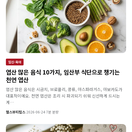
임신·육아
엽산 많은 음식 10가지, 임산부 식단으로 챙기는
천연 엽산
엽산 많은 음식은 시금치, 브로콜리, 콩류, 아스파라거스, 아보카도가
대표적이에요. 천연 엽산은 조리 시 파괴되기 쉬워 신선하게 드시는
게…
헬스뷰티팁스
·
2026-06-24
·
7분 분량