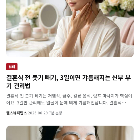
뷰티
결혼식 전 붓기 빼기, 3일이면 갸름해지는 신부 부
기 관리법
결혼식 전 붓기 빼기는 저염식, 금주, 칼륨 음식, 림프 마사지가 핵심이
에요. 3일만 관리해도 얼굴이 눈에 띄게 갸름해진답니다. 결혼식…
헬스뷰티팁스
·
2026-06-29
·
7분 분량