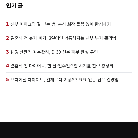
인기 글
1
신부 메이크업 잘 받는 법, 본식 화장 들뜸 없이 완성하기
2
결혼식 전 붓기 빼기, 3일이면 갸름해지는 신부 부기 관리법
3
웨딩 한달전 피부관리, D-30 신부 피부 완성 루틴
4
결혼식 전 다이어트, 한 달·일주일·3일 시기별 전략 총정리
5
브라이덜 다이어트, 언제부터 어떻게? 요요 없는 신부 감량법