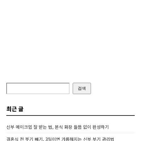
검색
최근 글
신부 메이크업 잘 받는 법, 본식 화장 들뜸 없이 완성하기
결혼식 전 붓기 빼기, 3일이면 갸름해지는 신부 부기 관리법