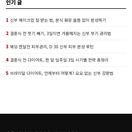
인기 글
1
신부 메이크업 잘 받는 법, 본식 화장 들뜸 없이 완성하기
2
결혼식 전 붓기 빼기, 3일이면 갸름해지는 신부 부기 관리법
3
웨딩 한달전 피부관리, D-30 신부 피부 완성 루틴
4
결혼식 전 다이어트, 한 달·일주일·3일 시기별 전략 총정리
5
브라이덜 다이어트, 언제부터 어떻게? 요요 없는 신부 감량법