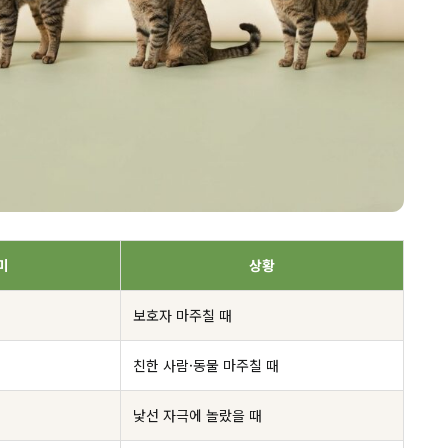
미
상황
보호자 마주칠 때
친한 사람·동물 마주칠 때
낯선 자극에 놀랐을 때