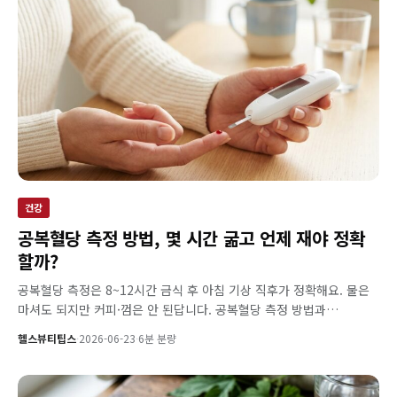
건강
공복혈당 측정 방법, 몇 시간 굶고 언제 재야 정확
할까?
공복혈당 측정은 8~12시간 금식 후 아침 기상 직후가 정확해요. 물은
마셔도 되지만 커피·껌은 안 된답니다. 공복혈당 측정 방법과…
헬스뷰티팁스
·
2026-06-23
·
6분 분량