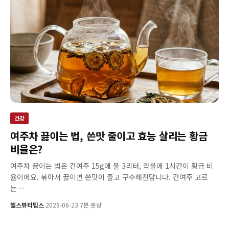
건강
여주차 끓이는 법, 쓴맛 줄이고 효능 살리는 황금
비율은?
여주차 끓이는 법은 건여주 15g에 물 3리터, 약불에 1시간이 황금 비
율이에요. 볶아서 끓이면 쓴맛이 줄고 구수해진답니다. 건여주 고르
는…
헬스뷰티팁스
·
2026-06-23
·
7분 분량