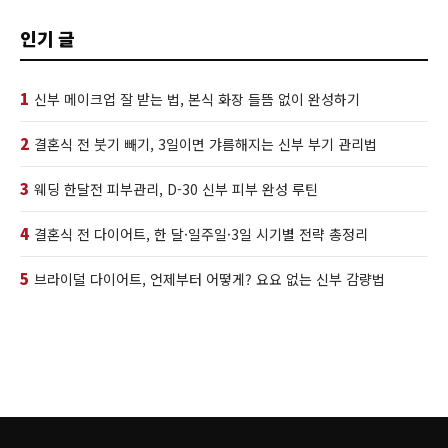
인기 글
1
신부 메이크업 잘 받는 법, 본식 화장 들뜸 없이 완성하기
2
결혼식 전 붓기 빼기, 3일이면 갸름해지는 신부 부기 관리법
3
웨딩 한달전 피부관리, D-30 신부 피부 완성 루틴
4
결혼식 전 다이어트, 한 달·일주일·3일 시기별 전략 총정리
5
브라이덜 다이어트, 언제부터 어떻게? 요요 없는 신부 감량법