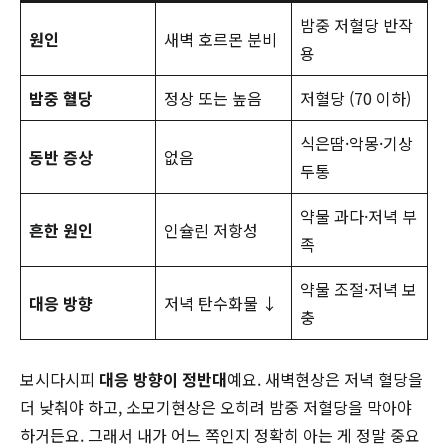
밤중 저혈당 반작
원인
새벽 호르몬 분비
용
밤중 혈당
정상 또는 높음
저혈당 (70 이하)
식은땀·악몽·기상
동반 증상
없음
두통
약물 과다·저녁 부
흔한 원인
인슐린 저항성
족
약물 조절·저녁 보
대응 방향
저녁 탄수화물 ↓
충
보시다시피
대응 방향이 정반대
예요. 새벽현상은 저녁 혈당을
더 낮춰야 하고, 소모기현상은 오히려 밤중 저혈당을 막아야
하거든요. 그래서 내가 어느 쪽인지 정확히 아는 게 정말 중요