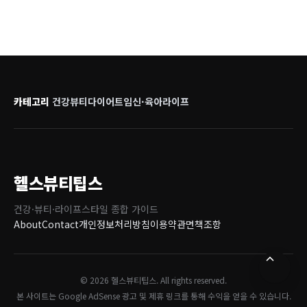
카테고리
건강
뷰티
다이어트
임신·육아
라이프
헬스뷰티팁스
건강·뷰티·라이프스타일 종합 가이드
About
Contact
개인정보처리방침
이용약관
면책조항
© 2026 헬스뷰티팁스. All rights reserved.
본 사이트는 Google AdSense 광고 및 제휴 링크를 통해 수익을 얻을 수 있습니다.