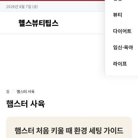
2026년 8월 7일 (금)
뷰티
헬스뷰티팁스
다이어트
임신·육아
라이프
홈
/
햄스터 사육
햄스터 사육