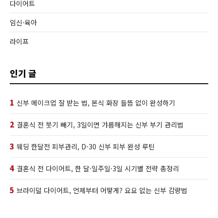
다이어트
임신·육아
라이프
인기 글
1
신부 메이크업 잘 받는 법, 본식 화장 들뜸 없이 완성하기
2
결혼식 전 붓기 빼기, 3일이면 갸름해지는 신부 부기 관리법
3
웨딩 한달전 피부관리, D-30 신부 피부 완성 루틴
4
결혼식 전 다이어트, 한 달·일주일·3일 시기별 전략 총정리
5
브라이덜 다이어트, 언제부터 어떻게? 요요 없는 신부 감량법