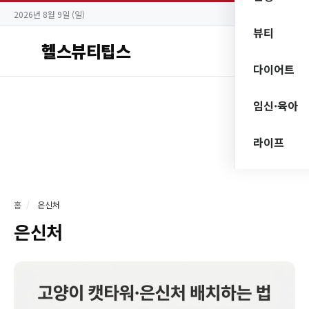
2026년 8월 9일 (일)
뷰티
헬스뷰티팁스
다이어트
임신·육아
라이프
홈
/
은신처
은신처