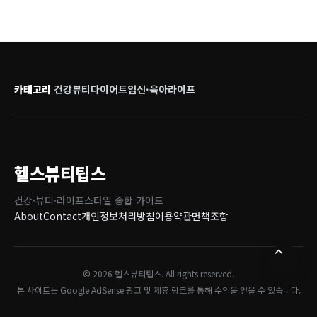
카테고리
건강
뷰티
다이어트
임신·육아
라이프
헬스뷰티팁스
건강·뷰티·라이프스타일 종합 가이드
About
Contact
개인정보처리방침
이용약관
면책조항
© 2026 헬스뷰티팁스. All rights reserved.
본 사이트는 Google AdSense 광고 및 제휴 링크를 통해 수익을 얻을 수 있습니다.