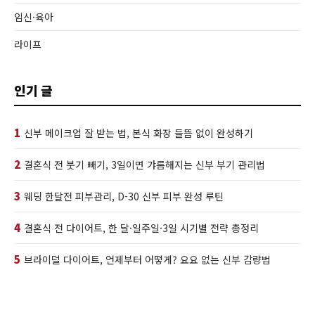
임신·육아
라이프
인기 글
1
신부 메이크업 잘 받는 법, 본식 화장 들뜸 없이 완성하기
2
결혼식 전 붓기 빼기, 3일이면 갸름해지는 신부 부기 관리법
3
웨딩 한달전 피부관리, D-30 신부 피부 완성 루틴
4
결혼식 전 다이어트, 한 달·일주일·3일 시기별 전략 총정리
5
브라이덜 다이어트, 언제부터 어떻게? 요요 없는 신부 감량법