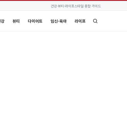
건강·뷰티·라이프스타일 종합 가이드
건강
뷰티
다이어트
임신·육아
라이프