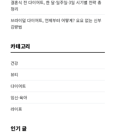
결혼식 전 다이어트, 한 달·일주일·3일 시기별 전략 총
정리
브라이덜 다이어트, 언제부터 어떻게? 요요 없는 신부
감량법
카테고리
건강
뷰티
다이어트
임신·육아
라이프
인기 글