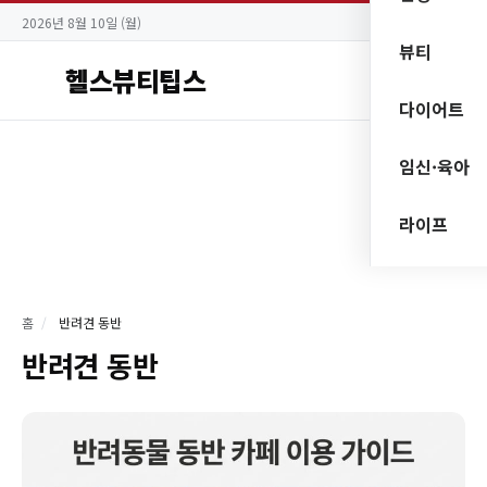
2026년 8월 10일 (월)
뷰티
헬스뷰티팁스
다이어트
임신·육아
라이프
홈
/
반려견 동반
반려견 동반