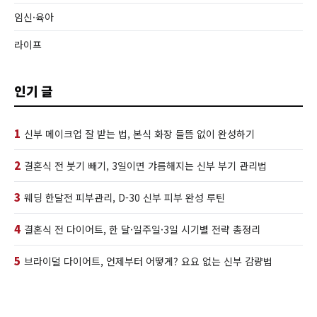
임신·육아
라이프
인기 글
1
신부 메이크업 잘 받는 법, 본식 화장 들뜸 없이 완성하기
2
결혼식 전 붓기 빼기, 3일이면 갸름해지는 신부 부기 관리법
3
웨딩 한달전 피부관리, D-30 신부 피부 완성 루틴
4
결혼식 전 다이어트, 한 달·일주일·3일 시기별 전략 총정리
5
브라이덜 다이어트, 언제부터 어떻게? 요요 없는 신부 감량법