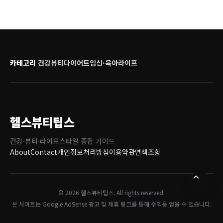
카테고리
건강
뷰티
다이어트
임신·육아
라이프
헬스뷰티팁스
건강·뷰티·라이프스타일 종합 가이드
About
Contact
개인정보처리방침
이용약관
면책조항
© 2026 헬스뷰티팁스. All rights reserved.
본 사이트는 Google AdSense 광고 및 제휴 링크를 통해 수익을 얻을 수 있습니다.