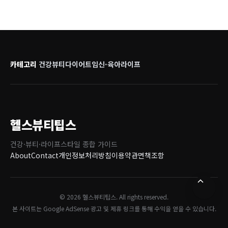
카테고리
건강
뷰티
다이어트
임신·육아
라이프
헬스뷰티팁스
건강·뷰티·라이프스타일 종합 가이드
About
Contact
개인정보처리방침
이용약관
면책조항
© 2026 헬스뷰티팁스. All rights reserved.
본 사이트는 Google AdSense 광고 및 제휴 링크를 통해 수익을 얻을 수 있습니다.