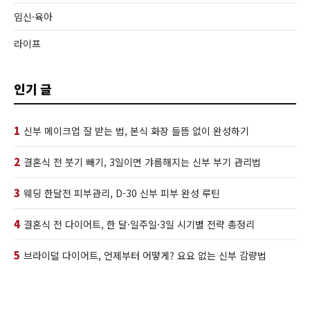
임신·육아
라이프
인기 글
1
신부 메이크업 잘 받는 법, 본식 화장 들뜸 없이 완성하기
2
결혼식 전 붓기 빼기, 3일이면 갸름해지는 신부 부기 관리법
3
웨딩 한달전 피부관리, D-30 신부 피부 완성 루틴
4
결혼식 전 다이어트, 한 달·일주일·3일 시기별 전략 총정리
5
브라이덜 다이어트, 언제부터 어떻게? 요요 없는 신부 감량법