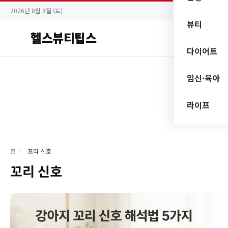
2026년 8월 8일 (토)
뷰티
헬스뷰티팁스
다이어트
임신·육아
라이프
홈
/
꼬리 신호
꼬리 신호