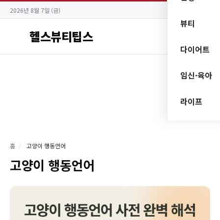
2026년 8월 7일 (금)
뷰티
헬스뷰티팁스
다이어트
임신·육아
라이프
홈
/
고양이 행동언어
고양이 행동언어