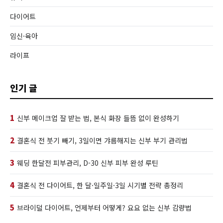
다이어트
임신·육아
라이프
인기 글
1
신부 메이크업 잘 받는 법, 본식 화장 들뜸 없이 완성하기
2
결혼식 전 붓기 빼기, 3일이면 갸름해지는 신부 부기 관리법
3
웨딩 한달전 피부관리, D-30 신부 피부 완성 루틴
4
결혼식 전 다이어트, 한 달·일주일·3일 시기별 전략 총정리
5
브라이덜 다이어트, 언제부터 어떻게? 요요 없는 신부 감량법