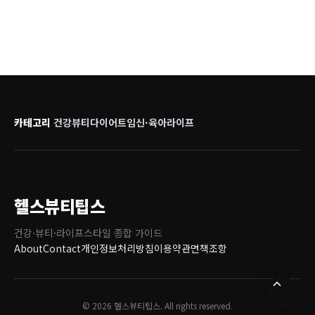
카테고리
건강
뷰티
다이어트
임신·육아
라이프
헬스뷰티팁스
건강·뷰티·라이프스타일 종합 가이드
About
Contact
개인정보처리방침
이용약관
면책조항
© 2026 헬스뷰티팁스. All rights reserved.