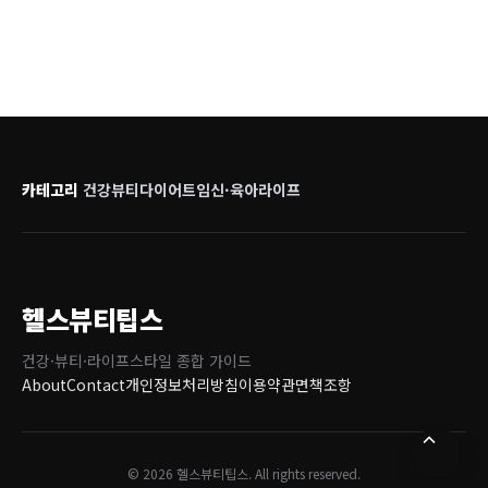
카테고리
건강
뷰티
다이어트
임신·육아
라이프
헬스뷰티팁스
건강·뷰티·라이프스타일 종합 가이드
About
Contact
개인정보처리방침
이용약관
면책조항
© 2026 헬스뷰티팁스. All rights reserved.