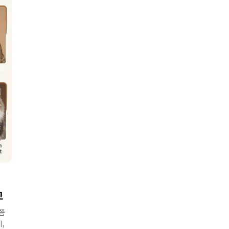
교
쯤
,