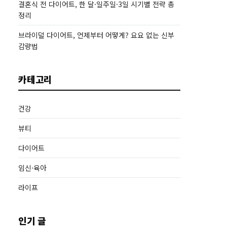
결혼식 전 다이어트, 한 달·일주일·3일 시기별 전략 총
정리
브라이덜 다이어트, 언제부터 어떻게? 요요 없는 신부
감량법
카테고리
건강
뷰티
다이어트
임신·육아
라이프
인기 글