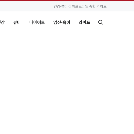
건강·뷰티·라이프스타일 종합 가이드
건강
뷰티
다이어트
임신·육아
라이프