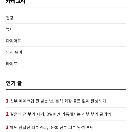
카테고리
건강
뷰티
다이어트
임신·육아
라이프
인기 글
1
신부 메이크업 잘 받는 법, 본식 화장 들뜸 없이 완성하기
2
결혼식 전 붓기 빼기, 3일이면 갸름해지는 신부 부기 관리법
3
웨딩 한달전 피부관리, D-30 신부 피부 완성 루틴