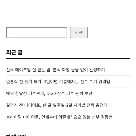
검색
최근 글
신부 메이크업 잘 받는 법, 본식 화장 들뜸 없이 완성하기
결혼식 전 붓기 빼기, 3일이면 갸름해지는 신부 부기 관리법
웨딩 한달전 피부관리, D-30 신부 피부 완성 루틴
결혼식 전 다이어트, 한 달·일주일·3일 시기별 전략 총정리
브라이덜 다이어트, 언제부터 어떻게? 요요 없는 신부 감량법