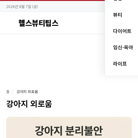
2026년 8월 7일 (금)
뷰티
헬스뷰티팁스
다이어트
임신·육아
라이프
홈
/
강아지 외로움
강아지 외로움