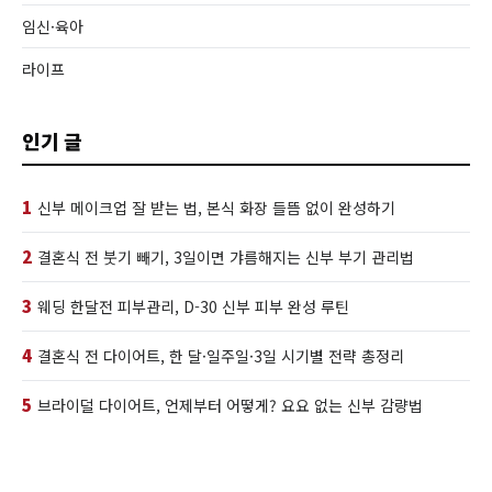
임신·육아
라이프
인기 글
1
신부 메이크업 잘 받는 법, 본식 화장 들뜸 없이 완성하기
2
결혼식 전 붓기 빼기, 3일이면 갸름해지는 신부 부기 관리법
3
웨딩 한달전 피부관리, D-30 신부 피부 완성 루틴
4
결혼식 전 다이어트, 한 달·일주일·3일 시기별 전략 총정리
5
브라이덜 다이어트, 언제부터 어떻게? 요요 없는 신부 감량법