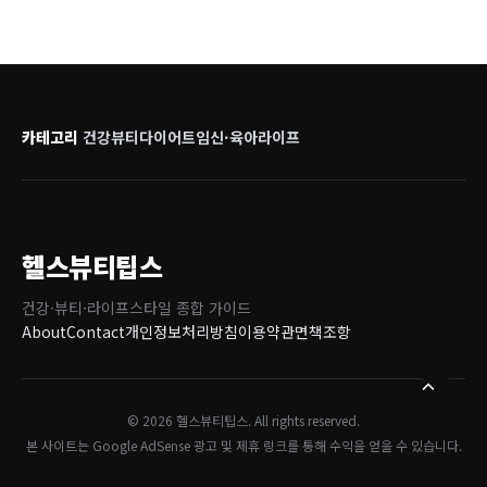
카테고리
건강
뷰티
다이어트
임신·육아
라이프
헬스뷰티팁스
건강·뷰티·라이프스타일 종합 가이드
About
Contact
개인정보처리방침
이용약관
면책조항
© 2026 헬스뷰티팁스. All rights reserved.
본 사이트는 Google AdSense 광고 및 제휴 링크를 통해 수익을 얻을 수 있습니다.