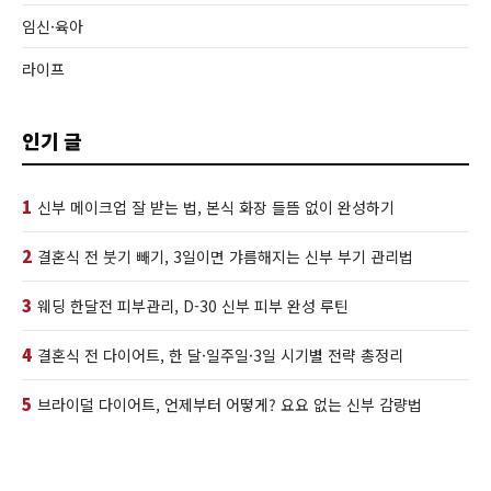
임신·육아
라이프
인기 글
1
신부 메이크업 잘 받는 법, 본식 화장 들뜸 없이 완성하기
2
결혼식 전 붓기 빼기, 3일이면 갸름해지는 신부 부기 관리법
3
웨딩 한달전 피부관리, D-30 신부 피부 완성 루틴
4
결혼식 전 다이어트, 한 달·일주일·3일 시기별 전략 총정리
5
브라이덜 다이어트, 언제부터 어떻게? 요요 없는 신부 감량법