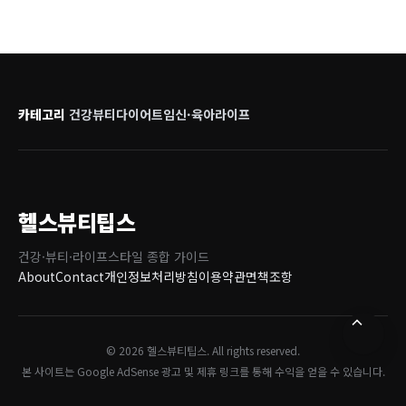
카테고리
건강
뷰티
다이어트
임신·육아
라이프
헬스뷰티팁스
건강·뷰티·라이프스타일 종합 가이드
About
Contact
개인정보처리방침
이용약관
면책조항
© 2026 헬스뷰티팁스. All rights reserved.
본 사이트는 Google AdSense 광고 및 제휴 링크를 통해 수익을 얻을 수 있습니다.