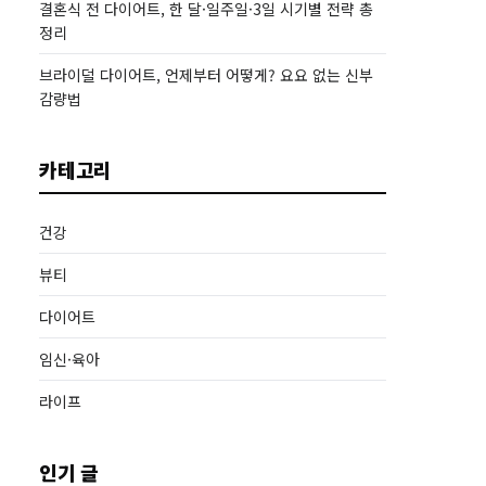
결혼식 전 다이어트, 한 달·일주일·3일 시기별 전략 총
정리
브라이덜 다이어트, 언제부터 어떻게? 요요 없는 신부
감량법
카테고리
건강
뷰티
다이어트
임신·육아
라이프
인기 글