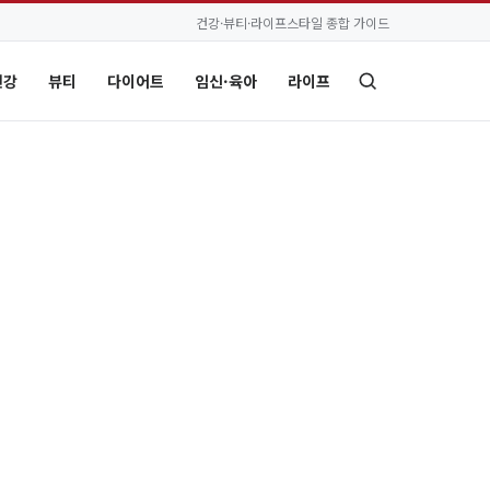
건강·뷰티·라이프스타일 종합 가이드
건강
뷰티
다이어트
임신·육아
라이프