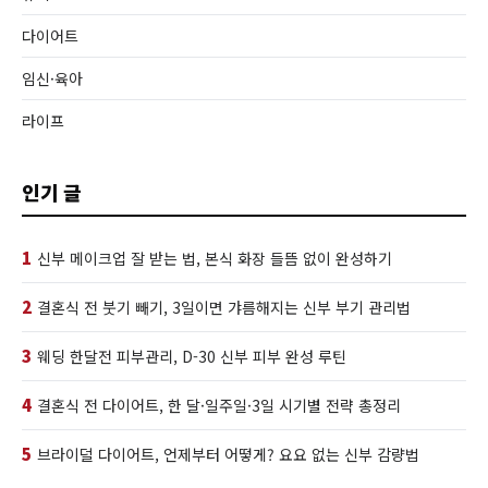
다이어트
임신·육아
라이프
인기 글
1
신부 메이크업 잘 받는 법, 본식 화장 들뜸 없이 완성하기
2
결혼식 전 붓기 빼기, 3일이면 갸름해지는 신부 부기 관리법
3
웨딩 한달전 피부관리, D-30 신부 피부 완성 루틴
4
결혼식 전 다이어트, 한 달·일주일·3일 시기별 전략 총정리
5
브라이덜 다이어트, 언제부터 어떻게? 요요 없는 신부 감량법