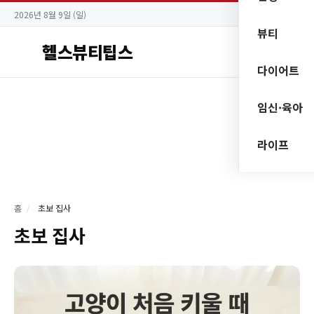
2026년 8월 9일 (일)
뷰티
헬스뷰티팁스
다이어트
임신·육아
라이프
홈
/
초보 집사
초보 집사