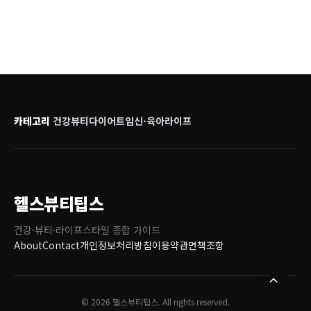
카테고리
건강
뷰티
다이어트
임신·육아
라이프
헬스뷰티팁스
건강·뷰티·라이프스타일 종합 가이드
About
Contact
개인정보처리방침
이용약관
면책조항
© 2026 헬스뷰티팁스. All rights reserved.