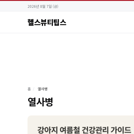
2026년 8월 7일 (금)
헬스뷰티팁스
홈
/
열사병
열사병