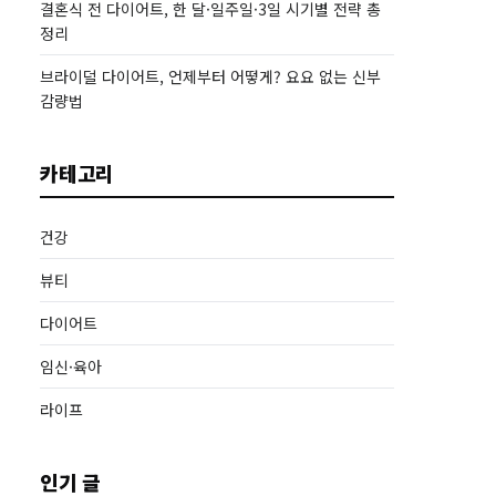
결혼식 전 다이어트, 한 달·일주일·3일 시기별 전략 총
정리
브라이덜 다이어트, 언제부터 어떻게? 요요 없는 신부
감량법
카테고리
건강
뷰티
다이어트
임신·육아
라이프
인기 글