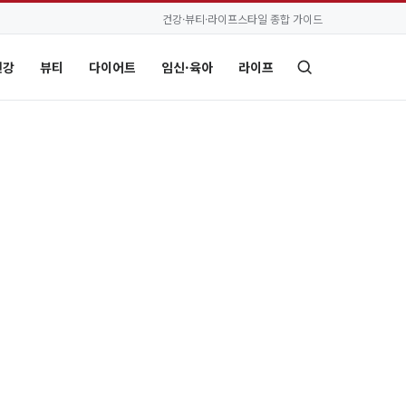
건강·뷰티·라이프스타일 종합 가이드
건강
뷰티
다이어트
임신·육아
라이프