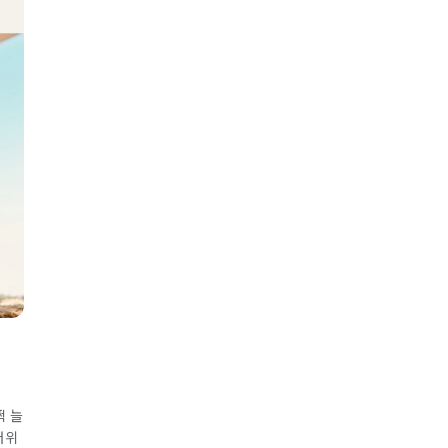
쩍 늘
더위