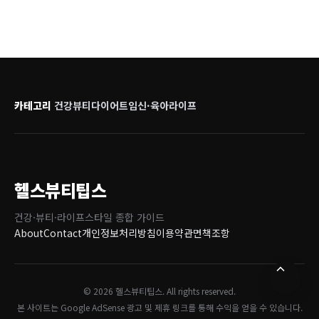
카테고리
건강
뷰티
다이어트
임신·육아
라이프
헬스뷰티팁스
건강·뷰티·라이프스타일 종합 가이드
About
Contact
개인정보처리방침
이용약관
면책조항
© 2026 헬스뷰티팁스. All rights reserved.
본 사이트는 Google AdSense 광고 및 제휴 링크를 통해 수익을 얻을 수 있습니다.