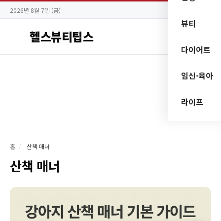
2026년 8월 7일 (금)
뷰티
헬스뷰티팁스
다이어트
임신·육아
라이프
홈
/
산책 매너
산책 매너