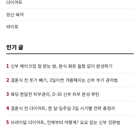
다이어트
임신·육아
라이프
인기 글
1
신부 메이크업 잘 받는 법, 본식 화장 들뜸 없이 완성하기
2
결혼식 전 붓기 빼기, 3일이면 갸름해지는 신부 부기 관리법
3
웨딩 한달전 피부관리, D-30 신부 피부 완성 루틴
4
결혼식 전 다이어트, 한 달·일주일·3일 시기별 전략 총정리
5
브라이덜 다이어트, 언제부터 어떻게? 요요 없는 신부 감량법