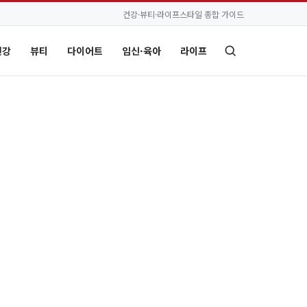
건강·뷰티·라이프스타일 종합 가이드
건강
뷰티
다이어트
임신·육아
라이프