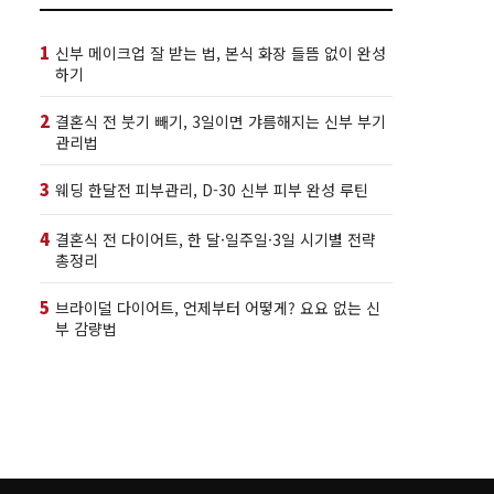
1
신부 메이크업 잘 받는 법, 본식 화장 들뜸 없이 완성
하기
2
결혼식 전 붓기 빼기, 3일이면 갸름해지는 신부 부기
관리법
3
웨딩 한달전 피부관리, D-30 신부 피부 완성 루틴
4
결혼식 전 다이어트, 한 달·일주일·3일 시기별 전략
총정리
5
브라이덜 다이어트, 언제부터 어떻게? 요요 없는 신
부 감량법