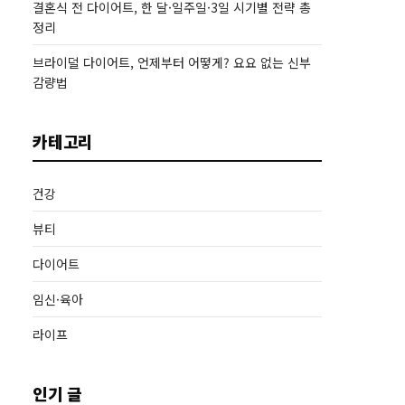
결혼식 전 다이어트, 한 달·일주일·3일 시기별 전략 총
정리
브라이덜 다이어트, 언제부터 어떻게? 요요 없는 신부
감량법
카테고리
건강
뷰티
다이어트
임신·육아
라이프
인기 글