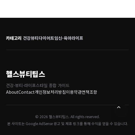
카테고리
건강
뷰티
다이어트
임신·육아
라이프
헬스뷰티팁스
건강·뷰티·라이프스타일 종합 가이드
About
Contact
개인정보처리방침
이용약관
면책조항
© 2026 헬스뷰티팁스. All rights reserved.
본 사이트는 Google AdSense 광고 및 제휴 링크를 통해 수익을 얻을 수 있습니다.