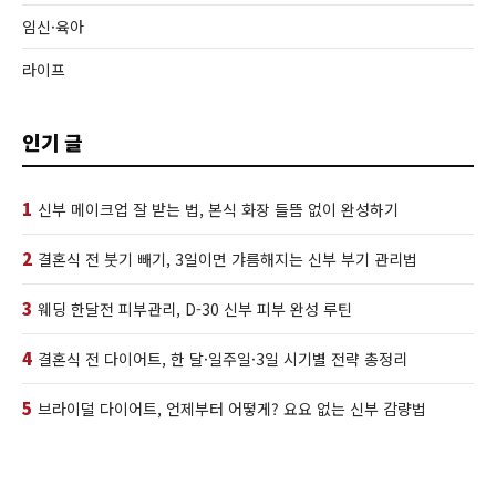
임신·육아
라이프
인기 글
1
신부 메이크업 잘 받는 법, 본식 화장 들뜸 없이 완성하기
2
결혼식 전 붓기 빼기, 3일이면 갸름해지는 신부 부기 관리법
3
웨딩 한달전 피부관리, D-30 신부 피부 완성 루틴
4
결혼식 전 다이어트, 한 달·일주일·3일 시기별 전략 총정리
5
브라이덜 다이어트, 언제부터 어떻게? 요요 없는 신부 감량법