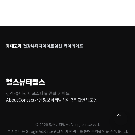
카테고리
건강
뷰티
다이어트
임신·육아
라이프
헬스뷰티팁스
건강·뷰티·라이프스타일 종합 가이드
About
Contact
개인정보처리방침
이용약관
면책조항
© 2026 헬스뷰티팁스. All rights reserved.
본 사이트는 Google AdSense 광고 및 제휴 링크를 통해 수익을 얻을 수 있습니다.