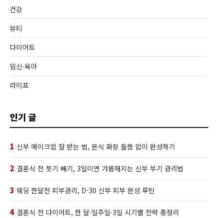
건강
뷰티
다이어트
임신·육아
라이프
인기 글
1
신부 메이크업 잘 받는 법, 본식 화장 들뜸 없이 완성하기
2
결혼식 전 붓기 빼기, 3일이면 갸름해지는 신부 부기 관리법
3
웨딩 한달전 피부관리, D-30 신부 피부 완성 루틴
4
결혼식 전 다이어트, 한 달·일주일·3일 시기별 전략 총정리