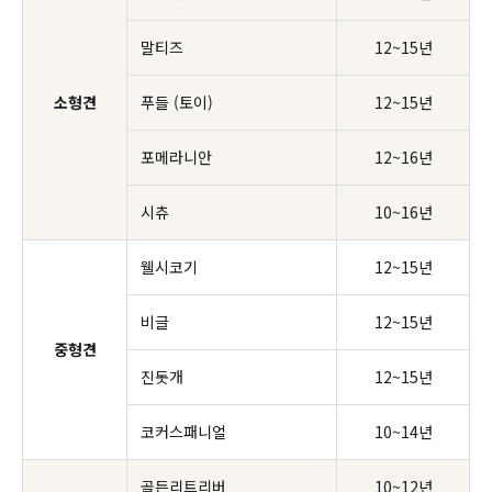
말티즈
12~15년
소형견
푸들 (토이)
12~15년
포메라니안
12~16년
시츄
10~16년
웰시코기
12~15년
비글
12~15년
중형견
진돗개
12~15년
코커스패니얼
10~14년
골든리트리버
10~12년