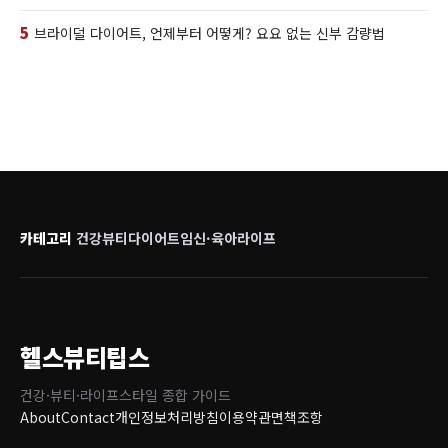
5
브라이덜 다이어트, 언제부터 어떻게? 요요 없는 신부 감량법
카테고리
건강
뷰티
다이어트
임신·육아
라이프
헬스뷰티팁스
건강·뷰티·라이프스타일 종합 가이드
About
Contact
개인정보처리방침
이용약관
면책조항