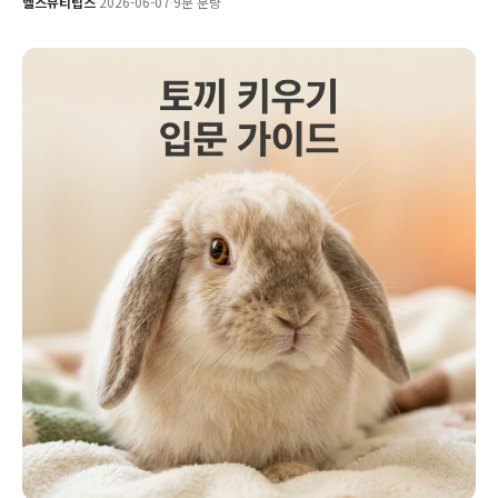
헬스뷰티팁스
·
2026-06-07
·
9분 분량